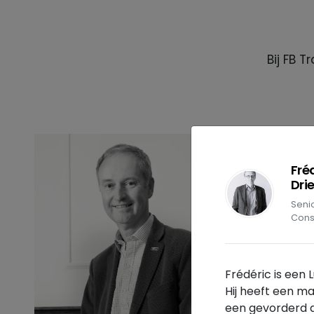
Bij FB 
Fré
Dri
Se
Cons
Frédéric is een 
Hij heeft een ma
een gevorderd d