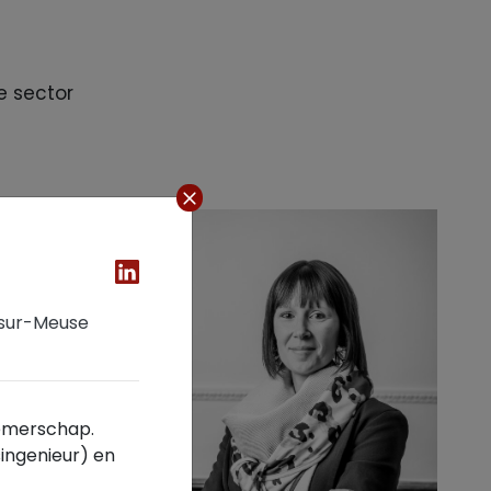
e sector
-sur-Meuse
rnemerschap.
singenieur) en