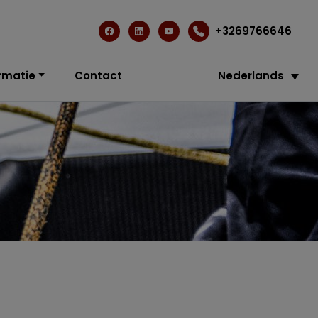
+3269766646
rmatie
Contact
Nederlands