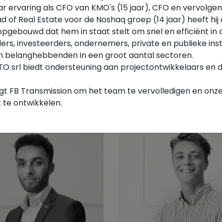
jaar ervaring als CFO van KMO's (15 jaar), CFO en vervolg
 of Real Estate voor de Noshaq groep (14 jaar) heeft hij
pgebouwd dat hem in staat stelt om snel en efficiënt in 
rs, investeerders, ondernemers, private en publieke inst
n belanghebbenden in een groot aantal sectoren.
LTO srl biedt ondersteuning aan projectontwikkelaars en 
n Diez
Philippe Hennebert
g Partner
Managing Partner
gt FB Transmission om het team te vervolledigen en onze 
k te ontwikkelen.