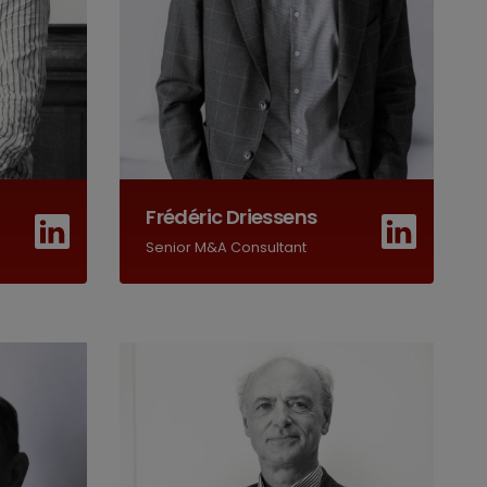
Frédéric Driessens
Senior M&A Consultant