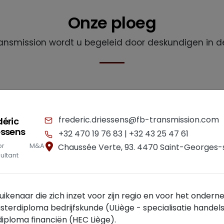
Onze ploeg
Transmission wordt u begeleid door deskundigen in d
frederic.driessens@fb-transmission.com
déric
essens
+32 470 19 76 83 |
+32 43 25 47 61
nior M&A
Chaussée Verte, 93. 4470 Saint-Georges
ultant
Luikenaar die zich inzet voor zijn regio en voor het onde
sterdiploma bedrijfskunde (ULiège - specialisatie handel
iploma financiën (HEC Liège).