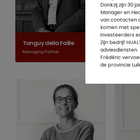
Dankzij zijn 30 
Manager en Head
van contacten o
komen met spele
investeerders e
Zijn bedrijf HUA
Tanguy della Faille
Esteba
adviesdiensten.
Managing Partner
Managin
Frédéric vervoe
de provincie Lui