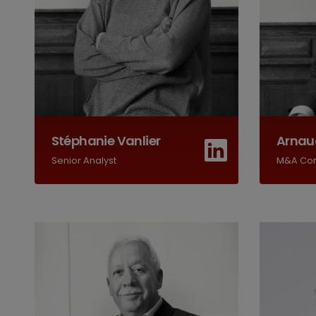
Stéphanie Vanlier
Arnau
Senior Analyst
M&A Con