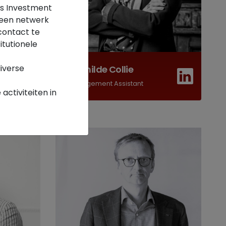
ens Investment
 een netwerk
contact te
itutionele
diverse
Mathilde Collie
Management Assistant
activiteiten in