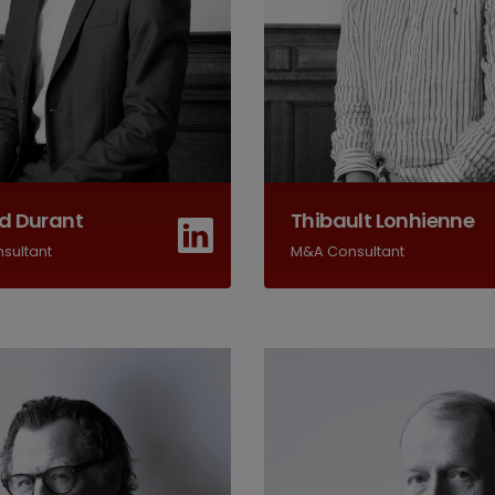
d Durant
Thibault Lonhienne
sultant
M&A Consultant