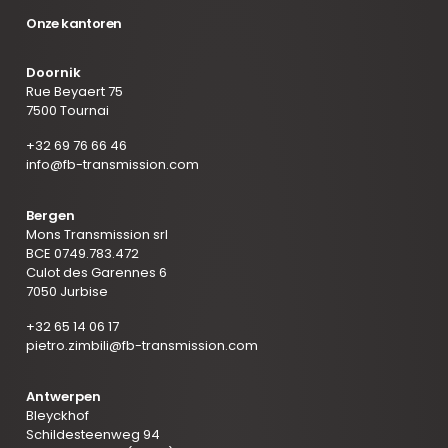
Onze kantoren
Doornik
Rue Beyaert 75
7500 Tournai
+32 69 76 66 46
info@fb-transmission.com
Bergen
Mons Transmission srl
BCE 0749.783.472
Culot des Garennes 6
7050 Jurbise
+32 65 14 06 17
pietro.zimbili@fb-transmission.com
Antwerpen
Bleyckhof
Schildesteenweg 94