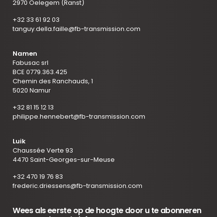
2970 Oelegem (Ranst)
+32 33 61 92 03
tanguy.della.faille@fb-transmission.com
Namen
Fabusac srl
BCE 0779.363.425
Chemin des Ranchauds, 1
5020 Namur
+32 81 15 12 13
philippe.hennebert@fb-transmission.com
Luik
Chaussée Verte 93
4470 Saint-Georges-sur-Meuse
+32 470 19 76 83
frederic.driessens@fb-transmission.com
Wees als eerste op de hoogte door u te abonneren