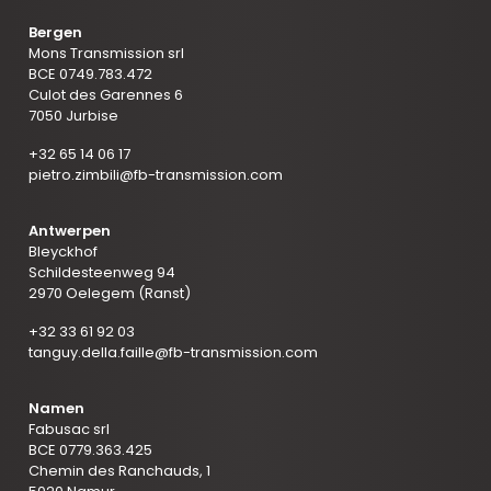
Bergen
Mons Transmission srl
BCE 0749.783.472
Culot des Garennes 6
7050 Jurbise
+32 65 14 06 17
pietro.zimbili@fb-transmission.com
Antwerpen
Bleyckhof
Schildesteenweg 94
2970 Oelegem (Ranst)
+32 33 61 92 03
tanguy.della.faille@fb-transmission.com
Namen
Fabusac srl
BCE 0779.363.425
Chemin des Ranchauds, 1