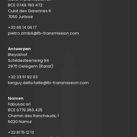
BCE 0749.783.472
Culot des Garennes 6
7050 Jurbise
+32 65 14 06 17
pietro.zimbili@fb-transmission.com
Antwerpen
Bleyckhof
Schildesteenweg 94
2970 Oelegem (Ranst)
+32 33 61 92 03
tanguy.della.faille@fb-transmission.com
Namen
Fabusac srl
BCE 0779.363.425
Chemin des Ranchauds, 1
5020 Namur
+32 81 15 12 13