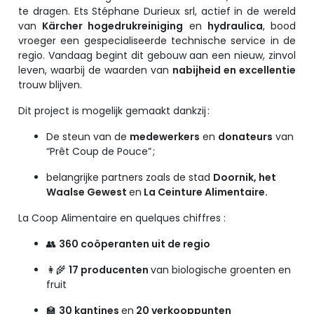
te dragen. Ets Stéphane Durieux srl, actief in de wereld
van
Kärcher hogedrukreiniging
en
hydraulica
, bood
vroeger een gespecialiseerde technische service in de
regio. Vandaag begint dit gebouw aan een nieuw, zinvol
leven, waarbij de waarden van
nabijheid en excellentie
trouw blijven.
Dit project is mogelijk gemaakt dankzij :
De steun van de
medewerkers
en
donateurs
van
“Prêt Coup de Pouce” ;
belangrijke partners zoals de stad
Doornik, het
Waalse Gewest
en
La Ceinture Alimentaire.
La Coop Alimentaire en quelques chiffres :
👥
360 coöperanten uit de regio
👩‍🌾
17 producenten
van biologische groenten en
fruit
🏫
30 kantines
en
20 verkooppunten