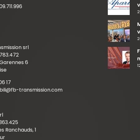
v
09.711.996
2
M
2
smission srl
F
783.472
n
 Garennes 6
1
ise
06 17
mbili@fb-transmission.com
rl
363.425
s Ranchauds, 1
ur