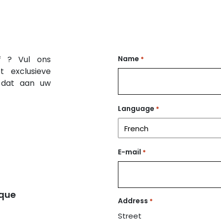
f ? Vul ons
Name
*
t exclusieve
n dat aan uw
Name
Language
*
E-mail
*
ique
Address
*
Street