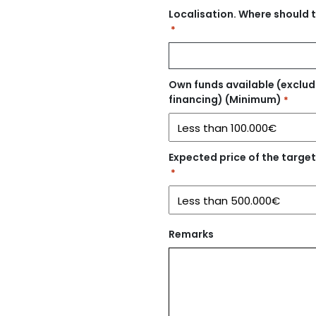
Localisation. Where should 
*
Own funds available (exclu
financing) (Minimum)
*
Expected price of the targe
*
Remarks