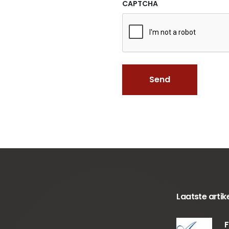
CAPTCHA
Laatste artik
F