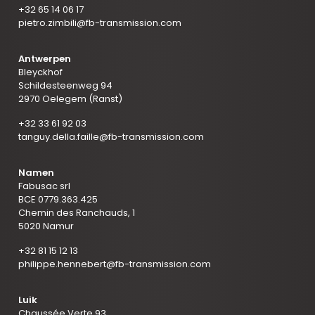
+32 65 14 06 17
pietro.zimbili@fb-transmission.com
Antwerpen
Bleyckhof
Schildesteenweg 94
2970 Oelegem (Ranst)
+32 33 61 92 03
tanguy.della.faille@fb-transmission.com
Namen
Fabusac srl
BCE 0779.363.425
Chemin des Ranchauds, 1
5020 Namur
+32 81 15 12 13
philippe.hennebert@fb-transmission.com
Luik
Chaussée Verte 93