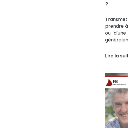
?
Transmett
prendre à 
ou d’une 
généralem
Lire la sui