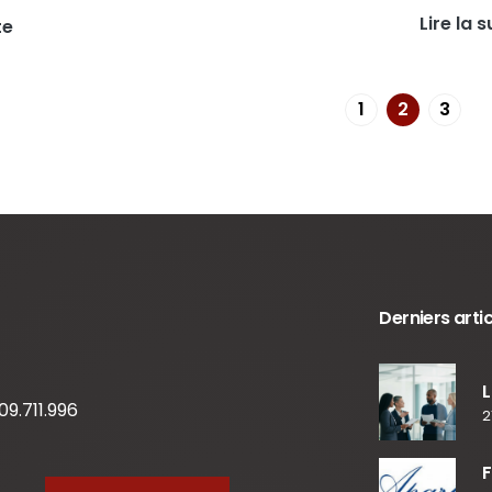
Lire la s
te
1
2
3
Derniers arti
L
09.711.996
2
F