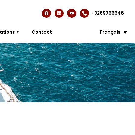
+3269766646
ations
Contact
Français