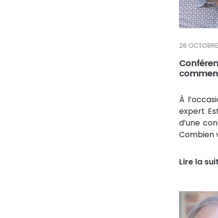
26 OCTOBRE
Conféren
comment 
À l’occas
expert Es
d’une conf
Combien v
Lire la sui